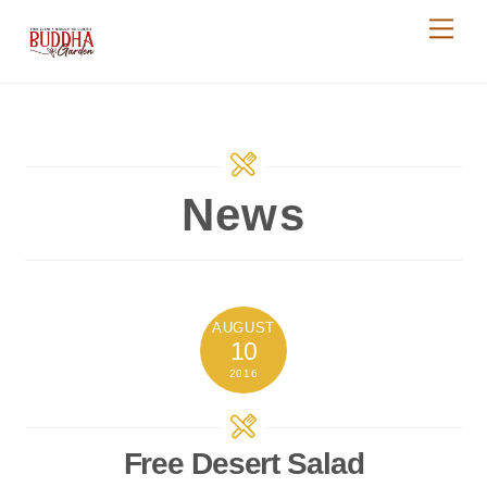
Skip
Me
to
content
News
AUGUST
10
2016
Free Desert Salad