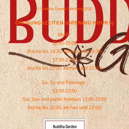
©
Buddha Garden Nürnberg
2026
ÖFFNUNGSZEITEN (OPENING HOURS)
Mo-Fr:
11:30-15:00
(Küche bis 14:30, kitchen until 14:30)
17:00-23:00
(küche bis 22:00, kitchen until 22:00)
Sa, So und Feiertage :
13:00-23:00
Sat, Sun and public holidays 13:00-23:00
(küche bis 22:00, kitchen until 22:00)